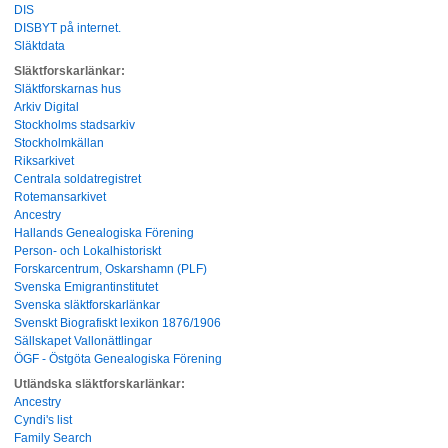
DIS
DISBYT på internet.
Släktdata
Släktforskarlänkar:
Släktforskarnas hus
Arkiv Digital
Stockholms stadsarkiv
Stockholmkällan
Riksarkivet
Centrala soldatregistret
Rotemansarkivet
Ancestry
Hallands Genealogiska Förening
Person- och Lokalhistoriskt
Forskarcentrum, Oskarshamn (PLF)
Svenska Emigrantinstitutet
Svenska släktforskarlänkar
Svenskt Biografiskt lexikon 1876/1906
Sällskapet Vallonättlingar
ÖGF - Östgöta Genealogiska Förening
Utländska släktforskarlänkar:
Ancestry
Cyndi's list
Family Search