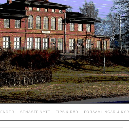
LENDER
SENASTE NYTT
TIPS & RÅD
FÖRSAMLINGAR & KY