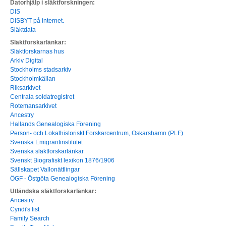
Datorhjälp i släktforskningen:
DIS
DISBYT på internet.
Släktdata
Släktforskarlänkar:
Släktforskarnas hus
Arkiv Digital
Stockholms stadsarkiv
Stockholmkällan
Riksarkivet
Centrala soldatregistret
Rotemansarkivet
Ancestry
Hallands Genealogiska Förening
Person- och Lokalhistoriskt Forskarcentrum, Oskarshamn (PLF)
Svenska Emigrantinstitutet
Svenska släktforskarlänkar
Svenskt Biografiskt lexikon 1876/1906
Sällskapet Vallonättlingar
ÖGF - Östgöta Genealogiska Förening
Utländska släktforskarlänkar:
Ancestry
Cyndi's list
Family Search