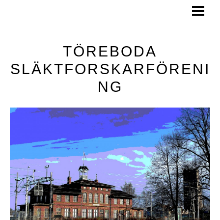
HEM
OM OSS
TÖREBODA
KONTAKT
SLÄKTFORSKARFÖRENI
KALENDER
NG
SENASTE NYTT
TIPS & RÅD
FÖRSAMLINGAR & KYRKOR